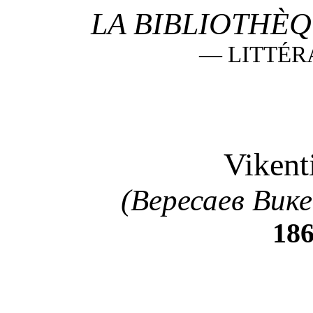
LA BIBLIOTHÈQ
—
LITTÉR
Vikent
(Вересаев Вик
186