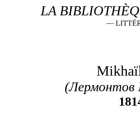
LA BIBLIOTHÈQ
—
LITTÉ
Mikha
ï
(Лермонтов 
181